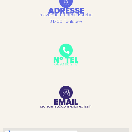
ADRESSE
4 avenue Frédéric Estèbe
31200 Toulouse
N° TEL
06 98 98 21 17
EMAIL
secretariat@connexioneglise.fr