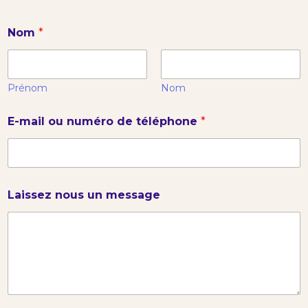
L
Nom
*
a
i
s
s
e
Prénom
Nom
z
*
E
E-mail ou numéro de téléphone
*
*
-
n
m
o
a
u
i
s
l
d
Laissez nous un message
e